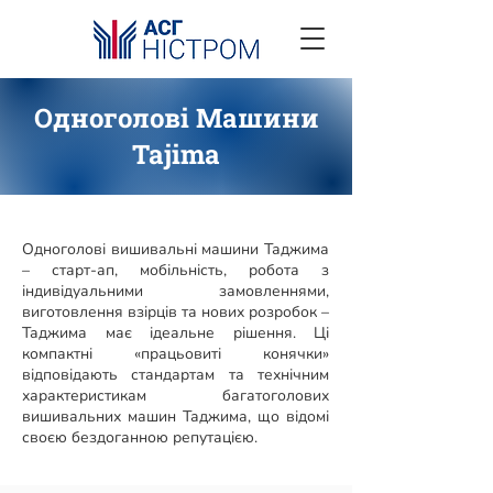
Одноголові Машини
Tajima
Одноголові вишивальні машини Таджима
– старт-ап, мобільність, робота з
індивідуальними замовленнями,
виготовлення взірців та нових розробок –
Таджима має ідеальне рішення. Ці
компактні «працьовиті конячки»
відповідають стандартам та технічним
характеристикам багатоголових
вишивальних машин Таджима, що відомі
своєю бездоганною репутацією.