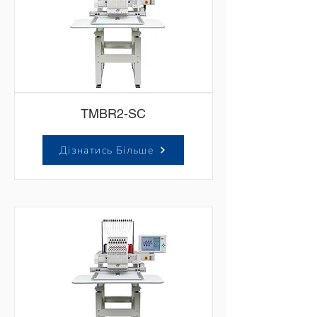
TMBR2-SC
Дізнатись Більше