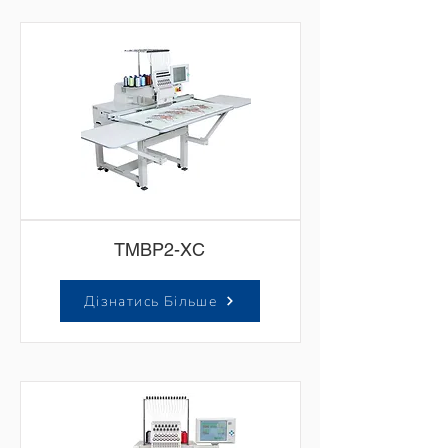
TMBP2-XC
Дізнатись Більше