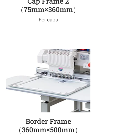
Cap Frame 2
（75mm×360mm）
For caps
Border Frame
（360mm×500mm）