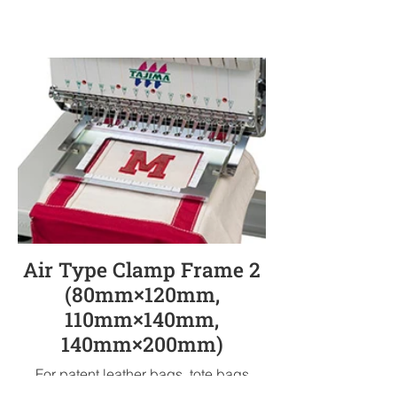
Air Type Clamp Frame 2
(80mm×120mm,
110mm×140mm,
140mm×200mm)
For patent leather bags, tote bags
The product can be easily fixed to the