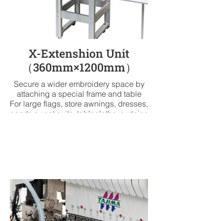
X-Extenshion Unit
（360mm×1200mm）
Secure a wider embroidery space by
attaching a special frame and table
For large flags, store awnings, dresses,
sports sweat suits, tablecloths, curtains
or furniture
Заводські
Опції