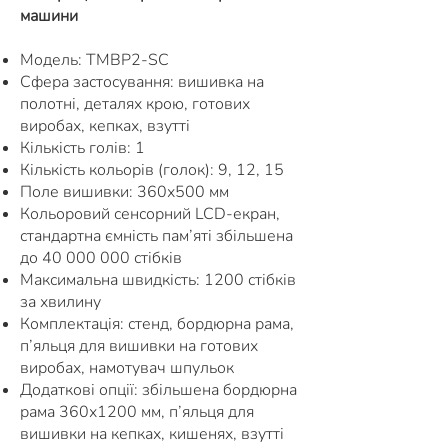
машини
Модель: TMBP2-SC
Сфера застосування: вишивка на
полотні, деталях крою, готових
виробах, кепках, взутті
Кількість голів: 1
Кількість кольорів (голок): 9, 12, 15
Поле вишивки: 360х500 мм
Кольоровий сенсорний LCD-екран,
стандартна ємність пам’яті збільшена
до
40 000 000
стібків
Максимальна швидкість: 1200 стібків
за хвилину
Комплектація: стенд, бордюрна рама,
п’яльця для вишивки на готових
виробах, намотувач шпульок
Додаткові опції: збільшена бордюрна
рама 360х1200 мм, п’яльця для
вишивки на кепках, кишенях, взутті