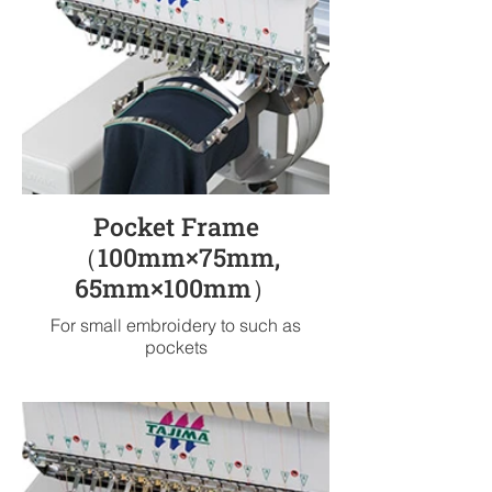
Pocket Frame
（100mm×75mm,
65mm×100mm）
For small embroidery to such as
pockets