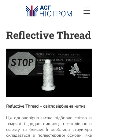
Reflective Thread
Reflective Thread – світловідбивна нитка
Ця одноколірна нитка відбиває світло в
темряві і додає вишивці несподіваного
ефекту та блиску. Її особлива структура
складається з поліестерової основи, яка