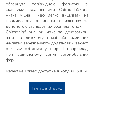
обгорнута поліамідною фольгою зі
скляними вкрапленнями. Світловідбивна
нитка міцна і нею легко вишивати на
промислових вишивальних машинах за
допомогою стандартних розмірів голок.
Світловідбивна вишивка та декоративні
шви на дитячому одязі або захисних
жилетах забезпечують додатковий захист,
оскільки світяться у темряві, наприклад,
при ввімкненому світлі автомобільних
фар.
Reflective Thread доступна в котушці 500 м.
Палітра Відсутня